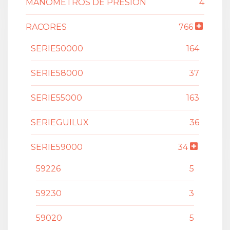
MANOMETROS DE PRESION
4
RACORES
766
SERIE50000
164
SERIE58000
37
SERIE55000
163
SERIEGUILUX
36
SERIE59000
34
59226
5
59230
3
59020
5