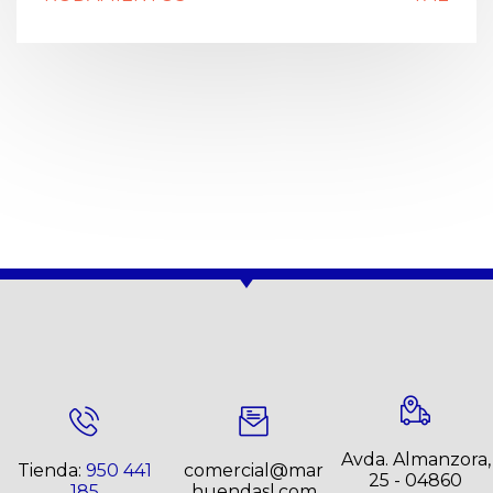
Avda. Almanzora,
Tienda:
950 441
comercial@mar
25 - 04860
185
huendasl.com